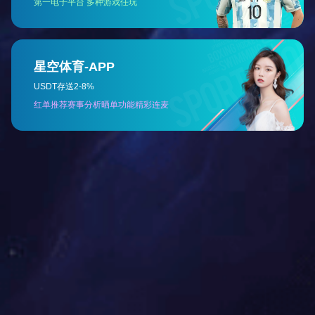
清华大学党委常务副书记、副校长姜胜耀在大会上发表
利召开，肯定了同方各级党组织在深化改革、推进各项事业
要以大力推动科技成果产业化和创新创业、促进学校学科发
业的发展模式，要实现从以规模和速度为主的快速增长模式
要明确定位，突出主营业务，强化科技成果转化和产业化核
制度，明确和细化授权管理，加强与关联交易相关的制度建
业监管监督体系，完善监督约束机制；要清理僵尸企业和无
国有资产和清华大学声誉的保值增值。