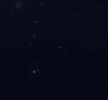
清华控股总裁、同方股份董事长周立业代表新当选的党
组织及广大党员的信任和期望，努力工作，真抓实干，在上
取、锐意改革，牢固树立“四个意识”，坚持党的领导，加强
力合作，努力开创企业改革发展新局面，努力实现同方下一