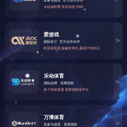
八珍益母丸
元胡止
<<
<
1
2
走进辰济
新闻中心
招商合作
公司简介
乐鱼平台
招商公告
资质荣誉
公司动态
中标公告