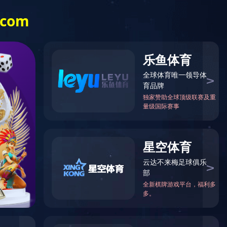
监督管理局
|
宝鸡市市场监督管理局
|
同方药业集团
0917-3973390
资源
招商合作
健康宝典
联系我们
业务咨询一