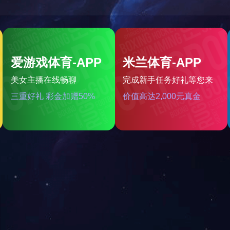
麻姜颗粒
招商合作
联系我们
招商公告
乐鱼(中国)一站式服务平台
中标公告
地址：陕西省宝鸡市金台区中山西路78号