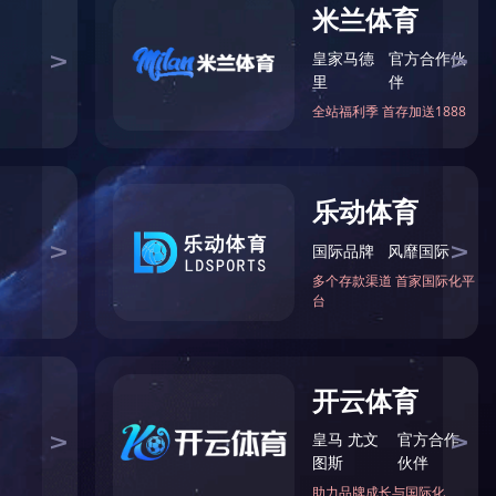
微信公众号
产品中心
气血双补失眠类
抗病毒治感冒类
肠胃消化类
风湿骨病类
不孕不育类
乌发生发高血脂症
类
防治流感类
肺病哮喘类
咽炎咳嗽类
妇科类
心脑血管类
治癫痫精神狂躁类
泄泻痢疾类
补肾补血补气类