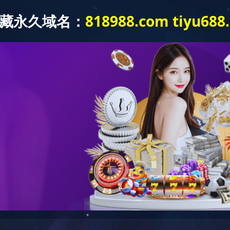
陕西省药品
品中心
技术中心
京东达兴堂旗舰店
产业园
人力