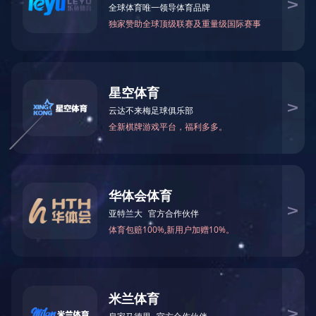
您的当前位置：
首页
>>
产品中心
>>
痔疮肛肠类
微信公众号
痔疮肛肠类
补中益气丸
槐角