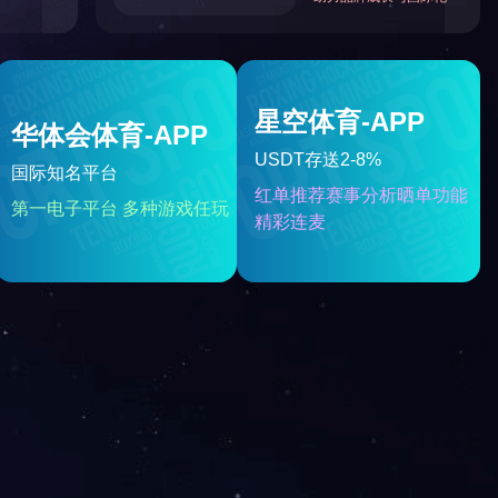
口臭便秘排毒类
纯中药安神类
痔疮肛肠类
病毒性肝炎类
聪耳明目类
清热解毒清火类
抗菌消炎止痛类
糖尿病类
排石消炎止痛类
儿科用药