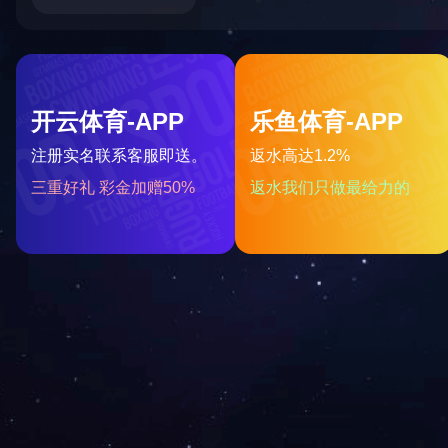
半夏糖浆
<<
<
走进辰济
新闻中心
公司简介
乐鱼平台
资质荣誉
公司动态