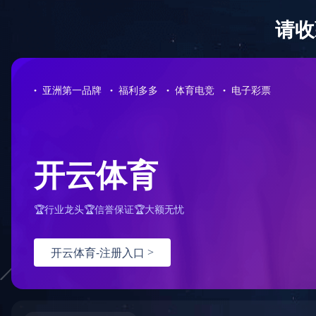
欢迎访问乐鱼(中国)一站式服务平台网站
乐鱼平台
走进辰济
新闻中心
产